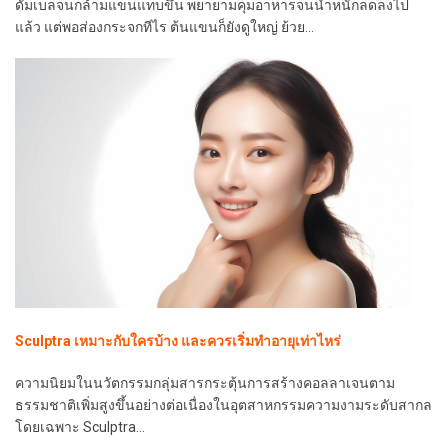
ดัมเบลจนกล้ามแขนแทบขึ้น พยายามคุมอาหารจนน้ำหนักลดลงไป
แล้ว แต่พอส่องกระจกทีไร ต้นแขนก็ยังดูใหญ่ ย้วย…
Sculptra เหมาะกับใครบ้าง และควรเริ่มทำอายุเท่าไหร่
ความนิยมในนวัตกรรมกลุ่มสารกระตุ้นการสร้างคอลลาเจนตาม
ธรรมชาติเพิ่มสูงขึ้นอย่างต่อเนื่องในอุตสาหกรรมความงามระดับสากล
โดยเฉพาะ Sculptra…