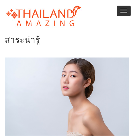
ข้าม
ไป
Toggle
ยัง
navigati
เนื้อหา
หลัก
สาระน่ารู้